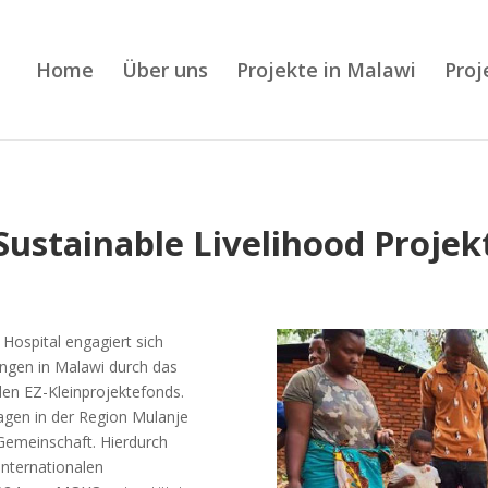
Home
Über uns
Projekte in Malawi
Proj
Sustainable Livelihood Projek
ospital engagiert sich
ungen in Malawi durch das
den EZ-Kleinprojektefonds.
lagen in der Region Mulanje
Gemeinschaft. Hierdurch
internationalen