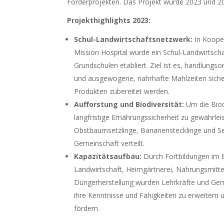
Förderprojekten. Das Projekt wurde 2023 und 2
Projekthighlights 2023:
Schul-Landwirtschaftsnetzwerk:
In Koope
Mission Hospital wurde ein Schul-Landwirtsch
Grundschulen etabliert. Ziel ist es, handlungso
und ausgewogene, nahrhafte Mahlzeiten sicher
Produkten zubereitet werden.
Aufforstung und Biodiversität:
Um die Biod
langfristige Ernährungssicherheit zu gewährle
Obstbaumsetzlinge, Bananenstecklinge und Set
Gemeinschaft verteilt.
Kapazitätsaufbau:
Durch Fortbildungen im 
Landwirtschaft, Heimgärtnerei, Nahrungsmitte
Düngerherstellung wurden Lehrkräfte und Gem
ihre Kenntnisse und Fähigkeiten zu erweitern 
fördern.