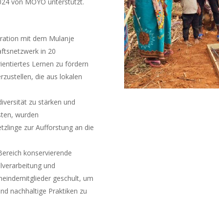
024 von MOYO unterstützt.
ration mit dem Mulanje
aftsnetzwerk in 20
rientiertes Lernen zu fördern
zustellen, die aus lokalen
iversität zu stärken und
isten, wurden
zlinge zur Aufforstung an die
Bereich konservierende
lverarbeitung und
eindemitglieder geschult, um
und nachhaltige Praktiken zu