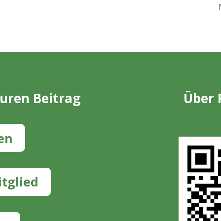
euren Beitrag
Über 
en
tglied