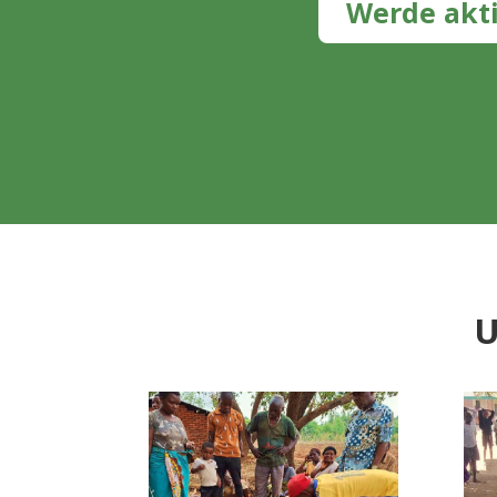
Werde akt
U