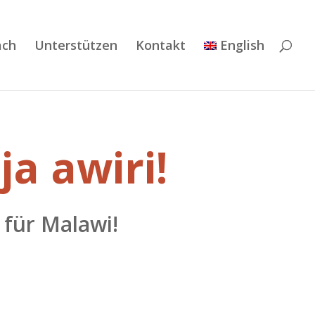
ach
Unterstützen
Kontakt
English
a awiri!
für Malawi!