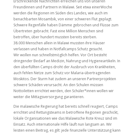
Erschreckende Nachrichten erreichen uns von unseren
Freundinnen und Partnern in Malawi. Seit etwa einerWoche
werden die Regionen im Süden des Landes, wie auch im
benachbarten Mosambik, von einer schweren Flut geplagt.
Schwere Regenfälle haben Dämme gebrochen und Flüsse zum
Übertreten gebracht. Fast eine Million Menschen sind
betroffen, über hundert mussten bereits sterben.
38.000 Menschen allein in Malawi mussten ihre Häuser
verlassen und haben in Notfallcamps Schutz gesucht.
Wir wollen nun schnellstmöglich helfen. Vor Ort besteht
dringender Bedarf an Medizin, Nahrung und Hygieneartikeln. In
den überfüllten Camps droht der Ausbruch von Krankheiten,
auch fehlen Netze zum Schutz vor Malaria-übertragenden
Moskitos. Der Sturm hat zudem an unseren Partnerprojekten
schwere Schäden verursacht. An den Schulen müssen
Nottoiletten errichtet werden, den Schüler*innen wollen wir
weiter die Mittagsversorgung garantieren.
Die malawische Regierung hat bereits schnell reagiert, Camps
errichtet und Rettungsteams in betroffene Regionen geschickt,
lokale Organisationen wie das Malawische Rote Kreuz sind im
Einsatz. Auch internationale Hilfe läuft nun langsam an. Wir
leisten einen Beitrag, es gilt: jede finanzielle Unterstützung kann