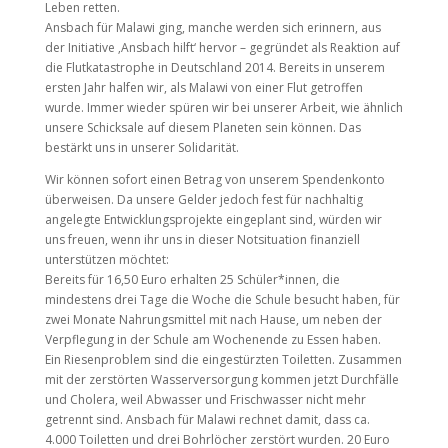
Leben retten.
Ansbach für Malawi ging, manche werden sich erinnern, aus
der Initiative ‚Ansbach hilft‘ hervor – gegründet als Reaktion auf
die Flutkatastrophe in Deutschland 2014. Bereits in unserem
ersten Jahr halfen wir, als Malawi von einer Flut getroffen
wurde. Immer wieder spüren wir bei unserer Arbeit, wie ähnlich
unsere Schicksale auf diesem Planeten sein können. Das
bestärkt uns in unserer Solidarität.
Wir können sofort einen Betrag von unserem Spendenkonto
überweisen. Da unsere Gelder jedoch fest für nachhaltig
angelegte Entwicklungsprojekte eingeplant sind, würden wir
uns freuen, wenn ihr uns in dieser Notsituation finanziell
unterstützen möchtet:
Bereits für 16,50 Euro erhalten 25 Schüler*innen, die
mindestens drei Tage die Woche die Schule besucht haben, für
zwei Monate Nahrungsmittel mit nach Hause, um neben der
Verpflegung in der Schule am Wochenende zu Essen haben.
Ein Riesenproblem sind die eingestürzten Toiletten. Zusammen
mit der zerstörten Wasserversorgung kommen jetzt Durchfälle
und Cholera, weil Abwasser und Frischwasser nicht mehr
getrennt sind. Ansbach für Malawi rechnet damit, dass ca.
4.000 Toiletten und drei Bohrlöcher zerstört wurden. 20 Euro